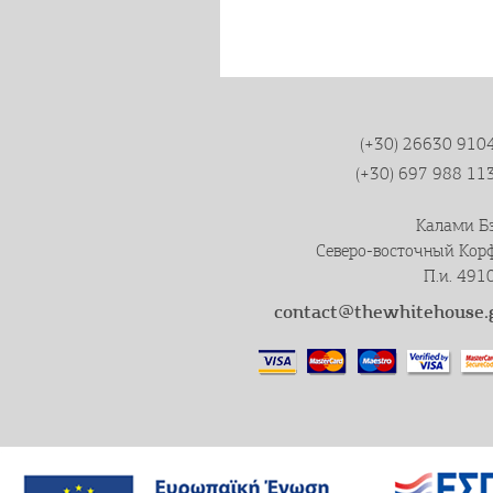
(+30) 26630 910
(+30) 697 988 11
Калами Б
Северо-восточный Кор
П.и. 491
contact@thewhitehouse.