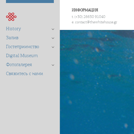
ИНФОРМАЦИЯ
t. (+30) 26630 91040
e. contact@thewhitehouse.gr
History
Залив
Гостеприимство
Digital Museum
Фотогалерея
Свяжитесь с нами