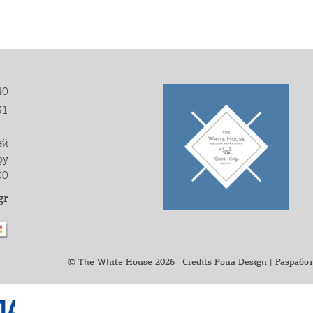
40
31
эй
фу
00
gr
|
© The White House 2026
Credits
Poua Design
| Разрабо