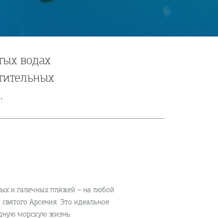
тых водах
тительных
.
ных и галечных пляжей – на любой
 святого Арсения. Это идеальное
одную морскую жизнь.